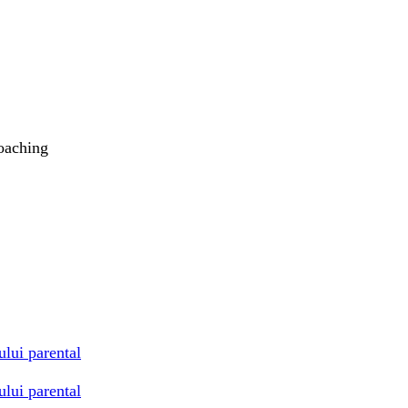
coaching
ului parental
ului parental