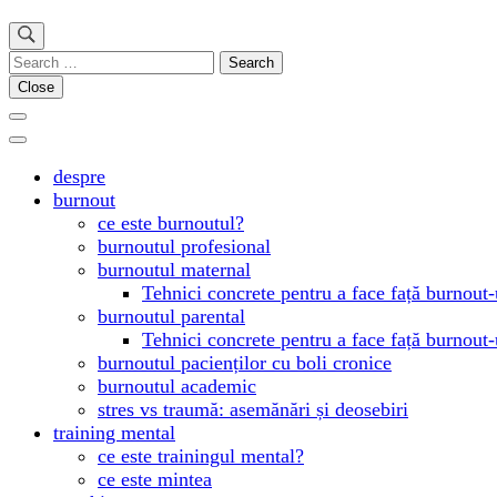
Search
for:
Close
despre
burnout
ce este burnoutul?
burnoutul profesional
burnoutul maternal
Tehnici concrete pentru a face față burnout-
burnoutul parental
Tehnici concrete pentru a face față burnout-
burnoutul pacienților cu boli cronice
burnoutul academic
stres vs traumă: asemănări și deosebiri
training mental
ce este trainingul mental?
ce este mintea