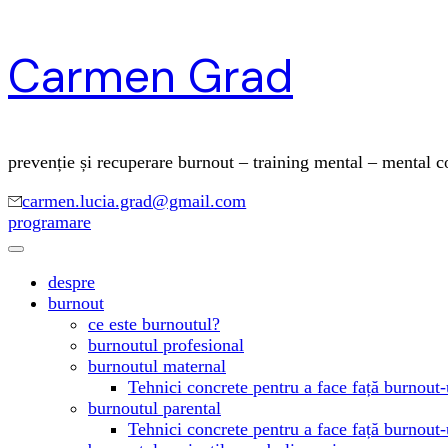
Skip
Carmen Grad
to
content
(Press
Enter)
prevenție și recuperare burnout – training mental – mental 
carmen.lucia.grad@gmail.com
programare
despre
burnout
ce este burnoutul?
burnoutul profesional
burnoutul maternal
Tehnici concrete pentru a face față burnout-
burnoutul parental
Tehnici concrete pentru a face față burnout-