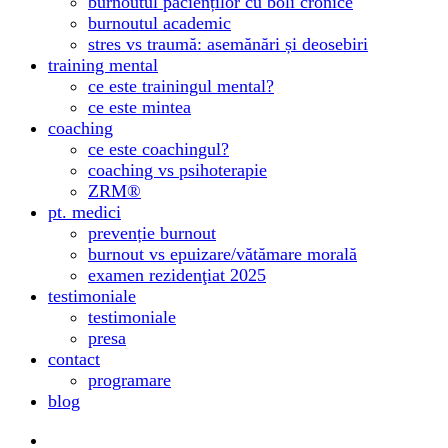
burnoutul pacienților cu boli cronice
burnoutul academic
stres vs traumă: asemănări și deosebiri
training mental
ce este trainingul mental?
ce este mintea
coaching
ce este coachingul?
coaching vs psihoterapie
ZRM®
pt. medici
prevenție burnout
burnout vs epuizare/vătămare morală
examen rezidenţiat 2025
testimoniale
testimoniale
presa
contact
programare
blog