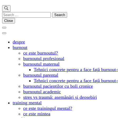
Search
for:
Close
despre
burnout
ce este burnoutul?
burnoutul profesional
burnoutul maternal
Tehnici concrete pentru a face față burnout-
burnoutul parental
Tehnici concrete pentru a face față burnout-
burnoutul pacienților cu boli cronice
burnoutul academic
stres vs traumă: asemănări și deosebiri
training mental
ce este trainingul mental?
ce este mintea