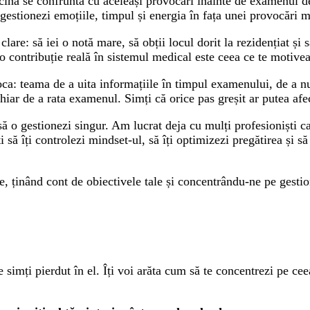
dicină se confruntă cu aceleași provocări înainte de examenul d
i gestionezi emoțiile, timpul și energia în fața unei provocări 
 clare: să iei o notă mare, să obții locul dorit la rezidențiat ș
 contribuție reală în sistemul medical este ceea ce te motivea
bloca: teama de a uita informațiile în timpul examenului, de a nu
chiar de a rata examenul. Simți că orice pas greșit ar putea afe
ă o gestionezi singur. Am lucrat deja cu mulți profesioniști car
 să îți controlezi mindset-ul, să îți optimizezi pregătirea și să
, ținând cont de obiectivele tale și concentrându-ne pe gestion
 simți pierdut în el. Îți voi arăta cum să te concentrezi pe cee