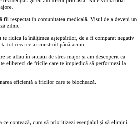
e rezidențiat. Şi eu am trecut prin asta. Nu e vorba doar
majore.
i să fii respectat în comunitatea medicală. Visul de a deveni un
ză zilnic.
 te ridica la înălțimea așteptărilor, de a fi comparat negativ
cta tot ceea ce ai construit până acum.
e se aflau în situații de stres major și am descoperit că
 te eliberezi de fricile care te împiedică să performezi la
area eficientă a fricilor care te blochează.
a ce contează, cum să prioritizezi esențialul și să elimini