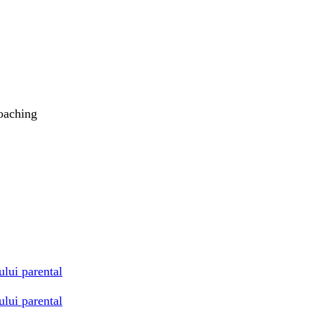
coaching
ului parental
ului parental