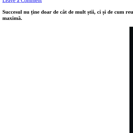
on
Leave a Comment
Examen
Succesul nu ține doar de cât de mult știi, ci și de cum reuș
Rezidenţiat
maximă.
2026