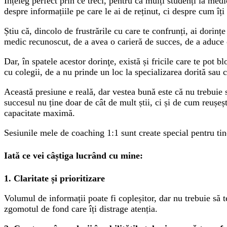
Înțeleg perfect prin ce treci, pentru că mulți studenți la me
despre informațiile pe care le ai de reținut, ci despre cum îț
Știu că, dincolo de frustrările cu care te confrunți, ai dorințe
medic recunoscut, de a avea o carieră de succes, de a aduce o
Dar, în spatele acestor dorinţe, există și fricile care te pot 
cu colegii, de a nu prinde un loc la specializarea dorită sau 
Această presiune e reală, dar vestea bună este că nu trebuie s
succesul nu ține doar de cât de mult știi, ci și de cum reușești
capacitate maximă.
Sesiunile mele de coaching 1:1 sunt create special pentru tine
Iată ce vei câștiga lucrând cu mine:
1. Claritate și prioritizare
Volumul de informații poate fi copleșitor, dar nu trebuie să te
zgomotul de fond care îți distrage atenția.