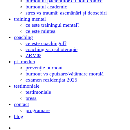
burnoutul pacienților cu boli cronice
burnoutul academic
stres vs traumă: asemănări și deosebiri
training mental
ce este trainingul mental?
ce este mintea
coaching
ce este coachingul?
coaching vs psihoterapie
ZRM®
pt. medici
prevenție burnout
burnout vs epuizare/vătămare morală
examen rezidenţiat 2025
testimoniale
testimoniale
presa
contact
programare
blog