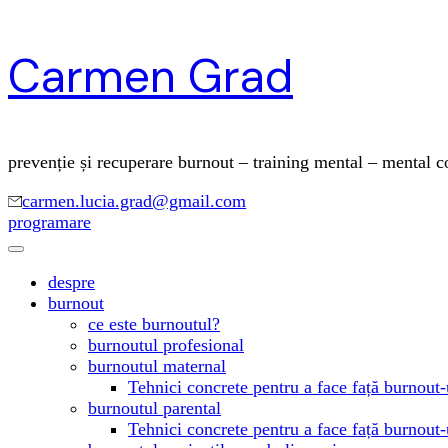
Skip
Carmen Grad
to
content
(Press
Enter)
prevenție și recuperare burnout – training mental – mental 
carmen.lucia.grad@gmail.com
programare
despre
burnout
ce este burnoutul?
burnoutul profesional
burnoutul maternal
Tehnici concrete pentru a face față burnout-
burnoutul parental
Tehnici concrete pentru a face față burnout-