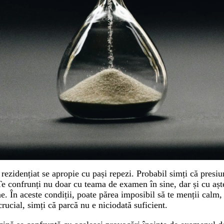
rezidențiat se apropie cu pași repezi. Probabil simți că presi
 Te confrunți nu doar cu teama de examen în sine, dar și cu așt
 În aceste condiții, poate părea imposibil să te menții calm, să
crucial, simți că parcă nu e niciodată suficient.